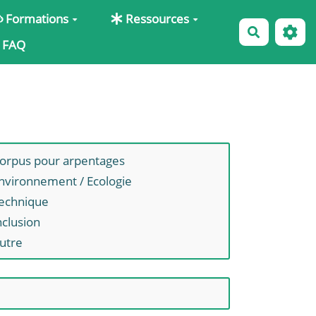
Formations
Ressources
Recherche
FAQ
orpus pour arpentages
nvironnement / Ecologie
echnique
nclusion
utre