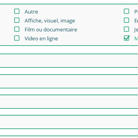
Autre
P
Affiche, visuel, image
E
Film ou documentaire
J
Video en ligne
M