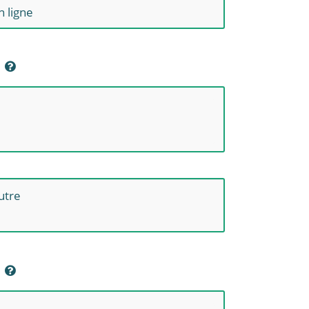
n ligne
utre