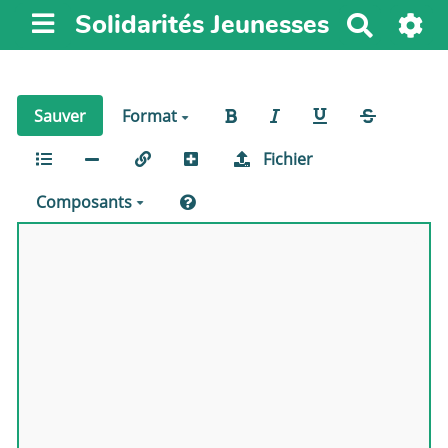
Solidarités Jeunesses
R
e
c
h
Sauver
Format
e
r
Fichier
c
h
Composants
e
r