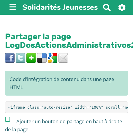
Solidarités Jeunesses
R
e
c
h
Partager la page
e
LogDesActionsAdministrative
r
c
h
e
r
Code d'intégration de contenu dans une page
HTML
Ajouter un bouton de partage en haut à droite
de la page