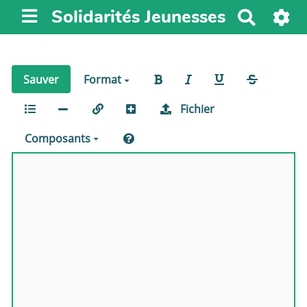
Solidarités Jeunesses
R
e
c
h
Sauver
Format
e
r
Fichier
c
h
Composants
e
r