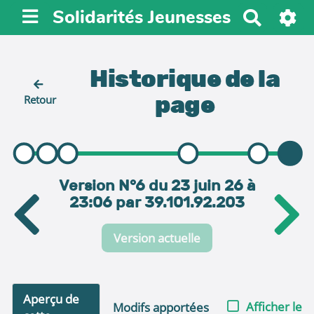
Solidarités Jeunesses
R
e
c
h
Historique de la
e
page
Retour
r
c
h
e
r
Version N°6 du 23 juin 26 à
23:06 par 39.101.92.203
Version actuelle
Aperçu de
Afficher le
Modifs apportées