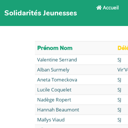
Accueil
Solidarités Jeunesses
Prénom Nom
Dél
Valentine Serrand
SJ
Alban Surmely
Vir'V
Aneta Tomeckova
SJ
Lucile Coquelet
SJ
Nadège Ropert
SJ
Hannah Beaumont
SJ
Maïlys Viaud
SJ