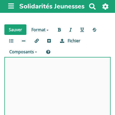
Solidarités Jeunesses
R
e
c
h
Sauver
Format
e
r
Fichier
c
h
Composants
e
r