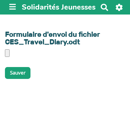
Solidarités Jeunesses
R
e
c
h
Formulaire d'envoi du fichier
e
CES_Travel_Diary.odt
r
c
h
e
r