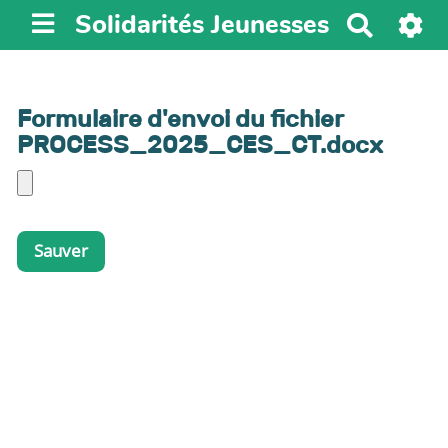
Solidarités Jeunesses
R
e
c
h
Formulaire d'envoi du fichier
e
PROCESS_2025_CES_CT.docx
r
c
h
e
r