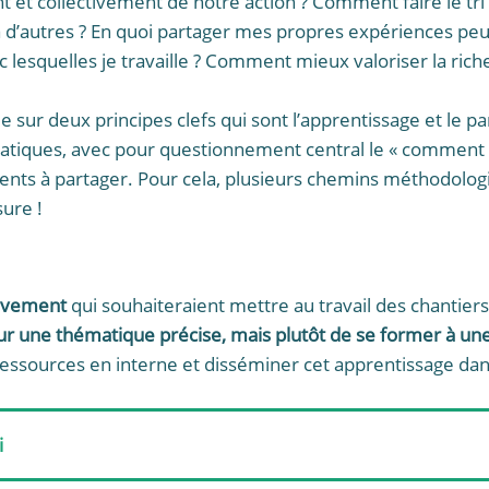
 et collectivement de notre action ? Comment faire le tri
u’à d’autres ? En quoi partager mes propres expériences p
c lesquelles je travaille ? Comment mieux valoriser la ric
 sur deux principes clefs qui sont l’apprentissage et le pa
ratiques, avec pour questionnement central le « comment avo
ts à partager. Pour cela, plusieurs chemins méthodologiqu
ure !
uvement
qui souhaiteraient mettre au travail des chantiers
er sur une thématique précise, mais plutôt de se former à 
ressources en interne et disséminer cet apprentissage d
i