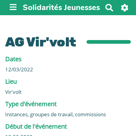
Solidarités Jeunesses
R
e
c
h
e
AG Vir'volt
r
c
Dates
h
e
12/03/2022
r
Lieu
Vir'volt
Type d'événement
Instances, groupes de travail, commissions
Début de l'événement