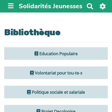
Solidarités Jeunesses
R
e
c
h
Bibliothèque
e
r
c
h
Education Populaire
e
r
Volontariat pour tou‧te‧s
Politique sociale et salariale
Projet Decolonise