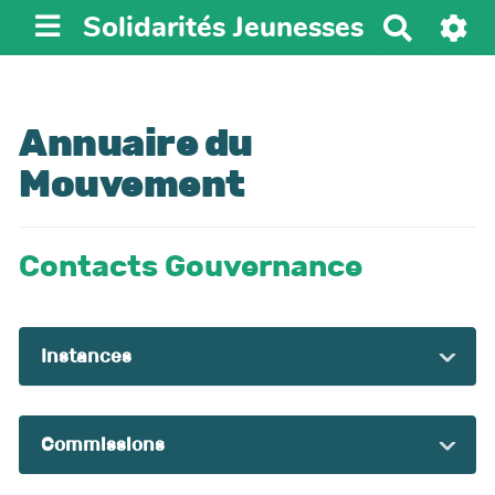
Solidarités Jeunesses
R
e
c
h
Annuaire du
e
r
Mouvement
c
h
e
Contacts Gouvernance
r
Instances
Commissions