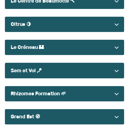
Le Centre de Beaumotte 🔨
Citrus 🍋
Le Créneau 🏰
Sem et Vol 🪁
Rhizomes Formation 🌱
Grand Est 🧭