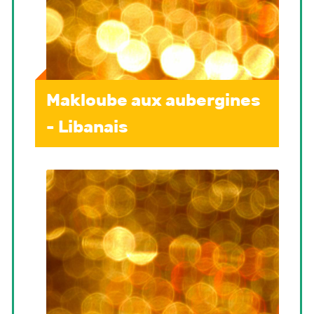
Makloube aux aubergines
- Libanais