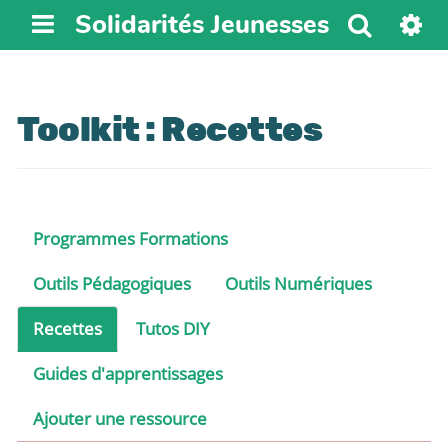
Solidarités Jeunesses
R
e
c
h
Toolkit : Recettes
e
r
c
h
e
Programmes Formations
r
Outils Pédagogiques
Outils Numériques
Recettes
Tutos DIY
Guides d'apprentissages
Ajouter une ressource