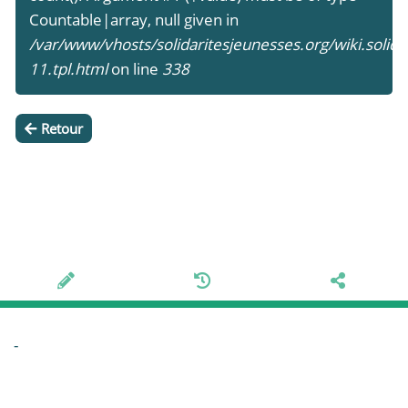
e
Countable|array, null given in
r
/var/www/vhosts/solidaritesjeunesses.org/wiki.solid
11.tpl.html
on line
338
Retour
-