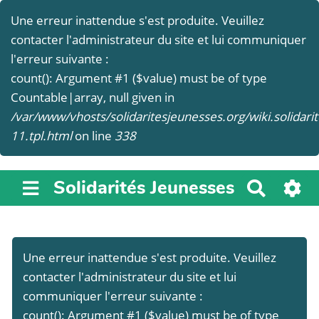
Une erreur inattendue s'est produite. Veuillez
contacter l'administrateur du site et lui communiquer
l'erreur suivante :
count(): Argument #1 ($value) must be of type
Countable|array, null given in
/var/www/vhosts/solidaritesjeunesses.org/wiki.solidar
11.tpl.html
on line
338
Solidarités Jeunesses
R
e
c
h
Une erreur inattendue s'est produite. Veuillez
e
r
contacter l'administrateur du site et lui
c
communiquer l'erreur suivante :
h
count(): Argument #1 ($value) must be of type