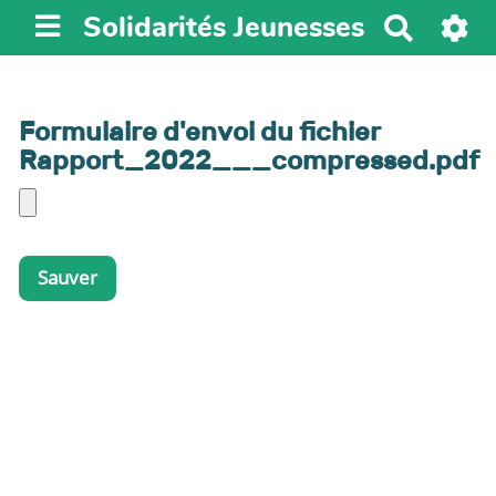
Solidarités Jeunesses
R
e
c
h
Formulaire d'envoi du fichier
e
Rapport_2022___compressed.pdf
r
c
h
e
r