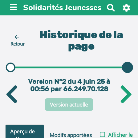
Solidarités Jeunesses
R
e
c
h
Historique de la
e
page
Retour
r
c
h
e
r
Version N°2 du 4 juin 25 à
00:56 par 66.249.70.128
Version actuelle
Aperçu de
Afficher le
Modifs apportées