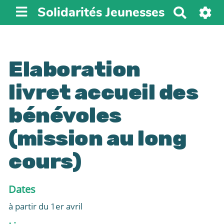
Solidarités Jeunesses
R
e
c
h
e
Elaboration
r
livret accueil des
c
h
bénévoles
e
r
(mission au long
cours)
Dates
à partir du 1er avril