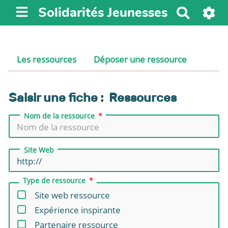
Solidarités Jeunesses
R
e
c
h
Les ressources
Déposer une ressource
e
r
c
Saisir une fiche : Ressources
h
e
Nom de la ressource
r
Site Web
Type de ressource
Site web ressource
Expérience inspirante
Partenaire ressource