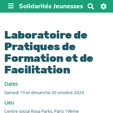
Solidarités Jeunesses
R
e
c
h
e
Laboratoire de
r
Pratiques de
c
h
Formation et de
e
r
Facilitation
Dates
Samedi 19 et dimanche 20 octobre 2024
Lieu
Centre social Rosa Parks, Paris 19ème