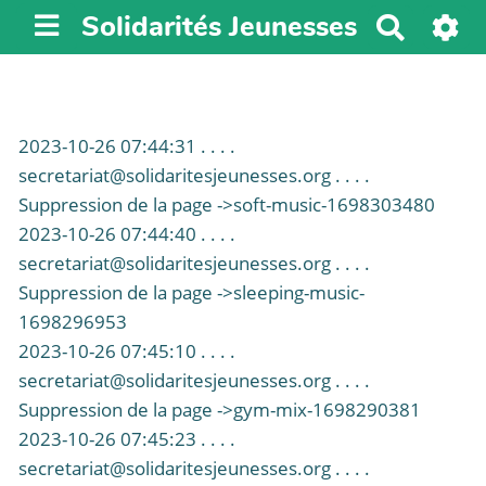
Solidarités Jeunesses
R
e
c
h
e
2023-10-26 07:44:31 . . . .
r
secretariat@solidaritesjeunesses.org . . . .
c
Suppression de la page ->soft-music-1698303480
h
2023-10-26 07:44:40 . . . .
e
secretariat@solidaritesjeunesses.org . . . .
r
Suppression de la page ->sleeping-music-
1698296953
2023-10-26 07:45:10 . . . .
secretariat@solidaritesjeunesses.org . . . .
Suppression de la page ->gym-mix-1698290381
2023-10-26 07:45:23 . . . .
secretariat@solidaritesjeunesses.org . . . .