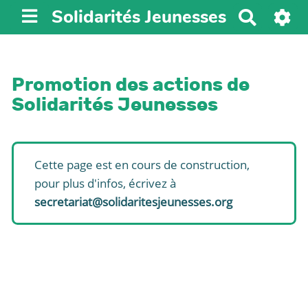
Solidarités Jeunesses
R
e
c
h
Promotion des actions de
e
Solidarités Jeunesses
r
c
h
e
Cette page est en cours de construction,
r
pour plus d'infos, écrivez à
secretariat@solidaritesjeunesses.org