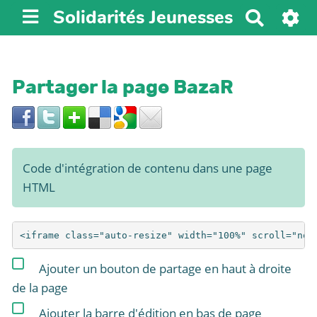
Solidarités Jeunesses
R
e
c
h
Partager la page BazaR
e
r
c
h
e
Code d'intégration de contenu dans une page
r
HTML
Ajouter un bouton de partage en haut à droite
de la page
Ajouter la barre d'édition en bas de page