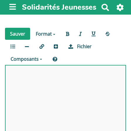
Solidarités Jeunesses
R
e
c
h
Sauver
Format
e
r
Fichier
c
h
Composants
e
r