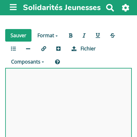
Solidarités Jeunesses
R
e
c
h
Sauver
Format
e
r
Fichier
c
h
Composants
e
r