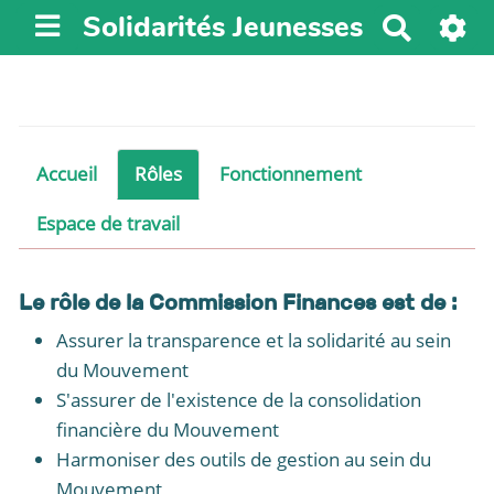
Solidarités Jeunesses
R
e
c
h
e
r
Accueil
Rôles
Fonctionnement
c
h
Espace de travail
e
r
Le rôle de la Commission Finances est de :
Assurer la transparence et la solidarité au sein
du Mouvement
S'assurer de l'existence de la consolidation
financière du Mouvement
Harmoniser des outils de gestion au sein du
Mouvement