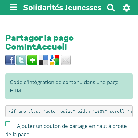
Solidarités Jeunesses
R
e
c
h
Partager la page
e
ComIntAccueil
r
c
h
e
r
Code d'intégration de contenu dans une page
HTML
Ajouter un bouton de partage en haut à droite
de la page