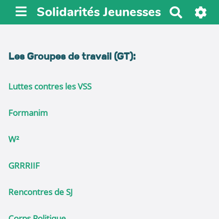
Solidarités Jeunesses
R
e
c
h
Les Groupes de travail (GT):
e
r
c
Luttes contres les VSS
h
e
Formanim
r
W²
GRRRIIF
Rencontres de SJ
Corps Politique