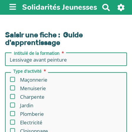
Solidarités Jeunesses
R
e
c
h
Saisir une fiche : Guide
e
d'apprentissage
r
c
Intitulé de la formation
h
e
Type d'activité
r
Maçonnerie
Menuiserie
Charpente
Jardin
Plomberie
Electricité
Cloisonnage