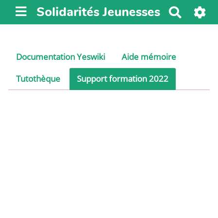
Solidarités Jeunesses
R
e
c
h
Documentation Yeswiki
Aide mémoire
e
r
Tutothèque
Support formation 2022
c
h
e
r