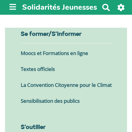
Solidarités Jeunesses
R
e
c
h
Se former/S'informer
e
r
c
Moocs et Formations en ligne
h
e
Textes officiels
r
La Convention Citoyenne pour le Climat
Sensibilisation des publics
S'outiller