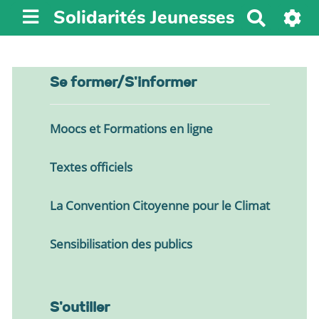
Solidarités Jeunesses
R
e
c
h
Se former/S'informer
e
r
c
Moocs et Formations en ligne
h
e
Textes officiels
r
La Convention Citoyenne pour le Climat
Sensibilisation des publics
S'outiller